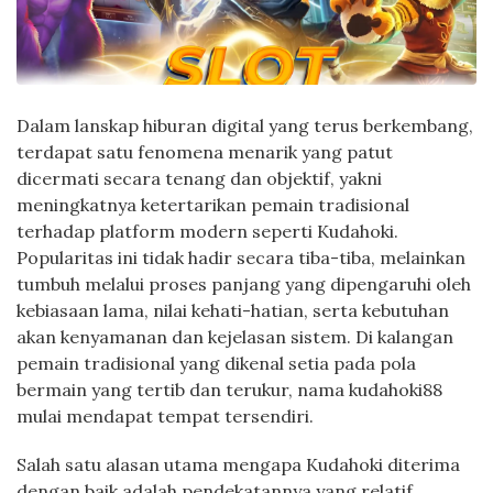
Dalam lanskap hiburan digital yang terus berkembang,
terdapat satu fenomena menarik yang patut
dicermati secara tenang dan objektif, yakni
meningkatnya ketertarikan pemain tradisional
terhadap platform modern seperti Kudahoki.
Popularitas ini tidak hadir secara tiba-tiba, melainkan
tumbuh melalui proses panjang yang dipengaruhi oleh
kebiasaan lama, nilai kehati-hatian, serta kebutuhan
akan kenyamanan dan kejelasan sistem. Di kalangan
pemain tradisional yang dikenal setia pada pola
bermain yang tertib dan terukur, nama kudahoki88
mulai mendapat tempat tersendiri.
Salah satu alasan utama mengapa Kudahoki diterima
dengan baik adalah pendekatannya yang relatif