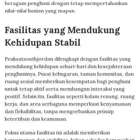
beragam penghuni dengan tetap mempertahankan
nilai-nilai hunian yang mapan.
Fasilitas yang Mendukung
Kehidupan Stabil
Peaksatsouthjordan dilengkapi dengan fasilitas yang
mendukung kehidupan sehari-hari dan kesejahteraan
penghuninya. Pusat kebugaran, taman komunitas, dan
ruang sosial memberikan kesempatan bagi penghuni
untuk tetap aktif serta membangun interaksi yang
positif. Selain itu, fasilitas seperti kolam renang, ruang
kerja, dan area serbaguna memperkuat kenyamanan
dan fleksibilitas, tanpa mengorbankan prinsip
ketertiban dan keamanan.
Fokus utama fasilitas ini adalah memberikan
kenyamanan dan stabilitas, bukan sekadar kemewahan