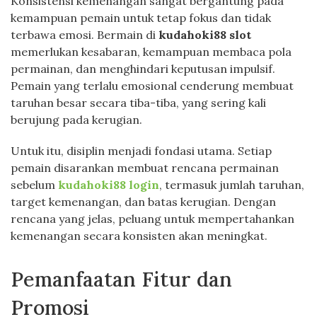
Konsistensi kemenangan sangat bergantung pada
kemampuan pemain untuk tetap fokus dan tidak
terbawa emosi. Bermain di
kudahoki88 slot
memerlukan kesabaran, kemampuan membaca pola
permainan, dan menghindari keputusan impulsif.
Pemain yang terlalu emosional cenderung membuat
taruhan besar secara tiba-tiba, yang sering kali
berujung pada kerugian.
Untuk itu, disiplin menjadi fondasi utama. Setiap
pemain disarankan membuat rencana permainan
sebelum
kudahoki88 login
, termasuk jumlah taruhan,
target kemenangan, dan batas kerugian. Dengan
rencana yang jelas, peluang untuk mempertahankan
kemenangan secara konsisten akan meningkat.
Pemanfaatan Fitur dan
Promosi