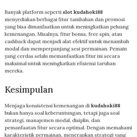
Banyak platform seperti
slot kudahoki88
menyediakan berbagai fitur tambahan dan promosi
yang bisa dimanfaatkan untuk meningkatkan peluang
kemenangan. Misalnya, fitur bonus, free spin, atau
cashback dapat menjadi alat efektif untuk menambah
modal dan memperpanjang sesi permainan. Pemain
yang cerdas selalu memanfaatkan fitur ini secara
maksimal untuk meningkatkan efisiensi taruhan
mereka.
Kesimpulan
Menjaga konsistensi kemenangan di
kudahoki88
bukan hanya soal keberuntungan, tetapi juga soal
strategi, manajemen modal, disiplin, dan
pemanfaatan fitur secara optimal. Dengan memahami
karakteristik permainan, menerapkan strategi yang