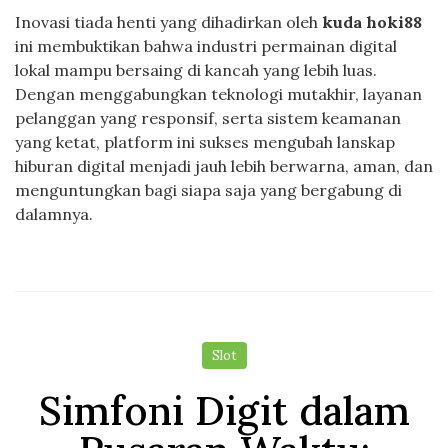
Inovasi tiada henti yang dihadirkan oleh
kuda hoki88
ini membuktikan bahwa industri permainan digital
lokal mampu bersaing di kancah yang lebih luas.
Dengan menggabungkan teknologi mutakhir, layanan
pelanggan yang responsif, serta sistem keamanan
yang ketat, platform ini sukses mengubah lanskap
hiburan digital menjadi jauh lebih berwarna, aman, dan
menguntungkan bagi siapa saja yang bergabung di
dalamnya.
Slot
Simfoni Digit dalam