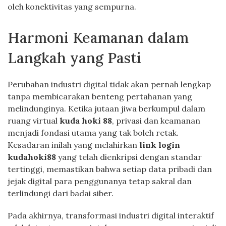
oleh konektivitas yang sempurna.
Harmoni Keamanan dalam
Langkah yang Pasti
Perubahan industri digital tidak akan pernah lengkap
tanpa membicarakan benteng pertahanan yang
melindunginya. Ketika jutaan jiwa berkumpul dalam
ruang virtual
kuda hoki 88
, privasi dan keamanan
menjadi fondasi utama yang tak boleh retak.
Kesadaran inilah yang melahirkan
link login
kudahoki88
yang telah dienkripsi dengan standar
tertinggi, memastikan bahwa setiap data pribadi dan
jejak digital para penggunanya tetap sakral dan
terlindungi dari badai siber.
Pada akhirnya, transformasi industri digital interaktif