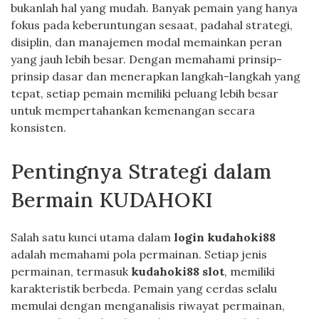
bukanlah hal yang mudah. Banyak pemain yang hanya
fokus pada keberuntungan sesaat, padahal strategi,
disiplin, dan manajemen modal memainkan peran
yang jauh lebih besar. Dengan memahami prinsip-
prinsip dasar dan menerapkan langkah-langkah yang
tepat, setiap pemain memiliki peluang lebih besar
untuk mempertahankan kemenangan secara
konsisten.
Pentingnya Strategi dalam
Bermain KUDAHOKI
Salah satu kunci utama dalam
login kudahoki88
adalah memahami pola permainan. Setiap jenis
permainan, termasuk
kudahoki88 slot
, memiliki
karakteristik berbeda. Pemain yang cerdas selalu
memulai dengan menganalisis riwayat permainan,