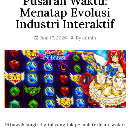
Pusaran Waktu:
Menatap Evolusi
Industri Interaktif
Juni 17, 2026
By
admin
Di bawah langit digital yang tak pernah terlelap, waktu