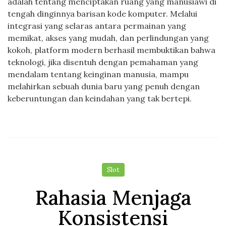
adalah tentang menciptakan ruang yang manusiawi di
tengah dinginnya barisan kode komputer. Melalui
integrasi yang selaras antara permainan yang
memikat, akses yang mudah, dan perlindungan yang
kokoh, platform modern berhasil membuktikan bahwa
teknologi, jika disentuh dengan pemahaman yang
mendalam tentang keinginan manusia, mampu
melahirkan sebuah dunia baru yang penuh dengan
keberuntungan dan keindahan yang tak bertepi.
Slot
Rahasia Menjaga
Konsistensi