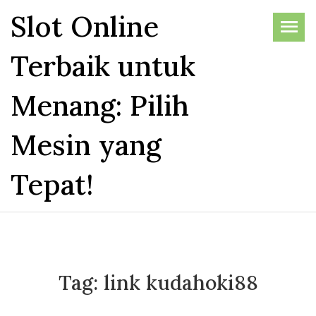
Skip
Slot Online
to
the
Terbaik untuk
content
Menang: Pilih
Mesin yang
Tepat!
Tag:
link kudahoki88