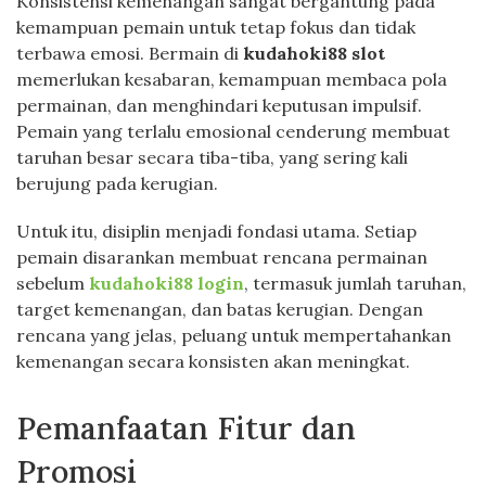
Konsistensi kemenangan sangat bergantung pada
kemampuan pemain untuk tetap fokus dan tidak
terbawa emosi. Bermain di
kudahoki88 slot
memerlukan kesabaran, kemampuan membaca pola
permainan, dan menghindari keputusan impulsif.
Pemain yang terlalu emosional cenderung membuat
taruhan besar secara tiba-tiba, yang sering kali
berujung pada kerugian.
Untuk itu, disiplin menjadi fondasi utama. Setiap
pemain disarankan membuat rencana permainan
sebelum
kudahoki88 login
, termasuk jumlah taruhan,
target kemenangan, dan batas kerugian. Dengan
rencana yang jelas, peluang untuk mempertahankan
kemenangan secara konsisten akan meningkat.
Pemanfaatan Fitur dan
Promosi