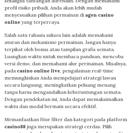
sekaligus tantangan adrenalin. Dengan memahami
profil risiko pribadi, Anda akan lebih mudah
menyesuaikan pilihan permainan di
agen casino
online
yang terpercaya.
Salah satu rahasia sukses lain adalah memahami
aturan dan mekanisme permainan. Jangan hanya
terpikat oleh bonus atau tampilan grafis semata.
Luangkan waktu untuk membaca panduan, mencoba
versi demo, dan memahami alur permainan. Misalnya,
pada
casino online live
, pengalaman real-time
memungkinkan Anda mempelajari strategi lawan
secara langsung, meningkatkan peluang menang
tanpa harus mengandalkan keberuntungan semata.
Dengan pendekatan ini, Anda dapat memaksimalkan
waktu dan modal bermain secara efektif.
Memanfaatkan fitur filter dan kategori pada platform
casino88
juga merupakan strategi cerdas. Pilih