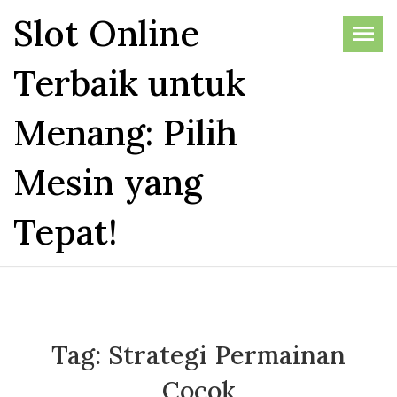
Skip
Slot Online
to
the
Terbaik untuk
content
Menang: Pilih
Mesin yang
Tepat!
Tag:
Strategi Permainan
Cocok