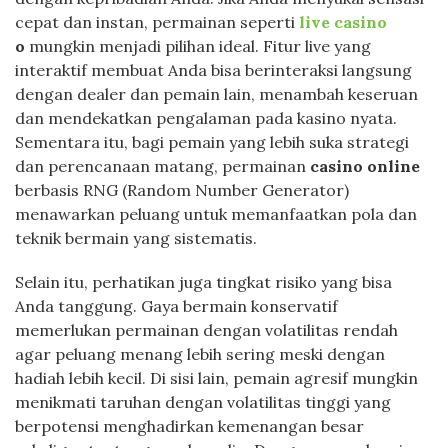
cepat dan instan, permainan seperti
live casino
o
mungkin menjadi pilihan ideal. Fitur live yang
interaktif membuat Anda bisa berinteraksi langsung
dengan dealer dan pemain lain, menambah keseruan
dan mendekatkan pengalaman pada kasino nyata.
Sementara itu, bagi pemain yang lebih suka strategi
dan perencanaan matang, permainan
casino online
berbasis RNG (Random Number Generator)
menawarkan peluang untuk memanfaatkan pola dan
teknik bermain yang sistematis.
Selain itu, perhatikan juga tingkat risiko yang bisa
Anda tanggung. Gaya bermain konservatif
memerlukan permainan dengan volatilitas rendah
agar peluang menang lebih sering meski dengan
hadiah lebih kecil. Di sisi lain, pemain agresif mungkin
menikmati taruhan dengan volatilitas tinggi yang
berpotensi menghadirkan kemenangan besar