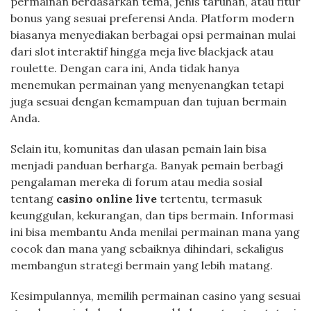
permainan berdasarkan tema, jenis taruhan, atau fitur
bonus yang sesuai preferensi Anda. Platform modern
biasanya menyediakan berbagai opsi permainan mulai
dari slot interaktif hingga meja live blackjack atau
roulette. Dengan cara ini, Anda tidak hanya
menemukan permainan yang menyenangkan tetapi
juga sesuai dengan kemampuan dan tujuan bermain
Anda.
Selain itu, komunitas dan ulasan pemain lain bisa
menjadi panduan berharga. Banyak pemain berbagi
pengalaman mereka di forum atau media sosial
tentang
casino online live
tertentu, termasuk
keunggulan, kekurangan, dan tips bermain. Informasi
ini bisa membantu Anda menilai permainan mana yang
cocok dan mana yang sebaiknya dihindari, sekaligus
membangun strategi bermain yang lebih matang.
Kesimpulannya, memilih permainan casino yang sesuai