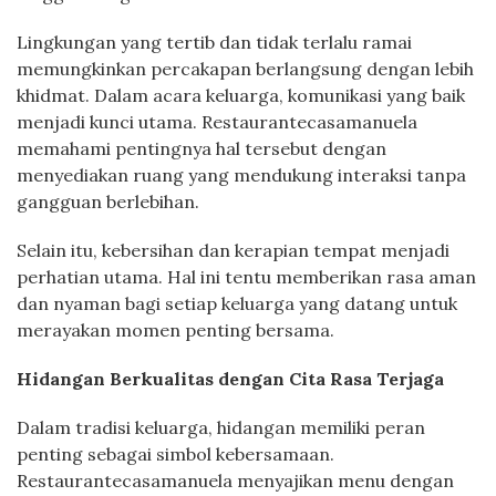
Lingkungan yang tertib dan tidak terlalu ramai
memungkinkan percakapan berlangsung dengan lebih
khidmat. Dalam acara keluarga, komunikasi yang baik
menjadi kunci utama. Restaurantecasamanuela
memahami pentingnya hal tersebut dengan
menyediakan ruang yang mendukung interaksi tanpa
gangguan berlebihan.
Selain itu, kebersihan dan kerapian tempat menjadi
perhatian utama. Hal ini tentu memberikan rasa aman
dan nyaman bagi setiap keluarga yang datang untuk
merayakan momen penting bersama.
Hidangan Berkualitas dengan Cita Rasa Terjaga
Dalam tradisi keluarga, hidangan memiliki peran
penting sebagai simbol kebersamaan.
Restaurantecasamanuela menyajikan menu dengan