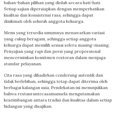
bahan-bahan pilihan yang diolah secara hati-hati.
Setiap sajian dipersiapkan dengan memperhatikan
kualitas dan konsistensi rasa, sehingga dapat
dinikmati oleh seluruh anggota keluarga.
Menu yang tersedia umumnya menawarkan variasi
yang cukup beragam, sehingga setiap anggota
keluarga dapat memilih sesuai selera masing-masing.
Penyajian yang rapi dan porsi yang proporsional
mencerminkan komitmen restoran dalam menjaga
standar pelayanan.
Cita rasa yang dihadirkan cenderung autentik dan
tidak berlebihan, sehingga tetap dapat diterima oleh
berbagai kalangan usia. Pendekatan ini menunjukkan
bahwa restaurantecasamanuela mengutamakan
keseimbangan antara tradisi dan kualitas dalam setiap
hidangan yang disajikan.