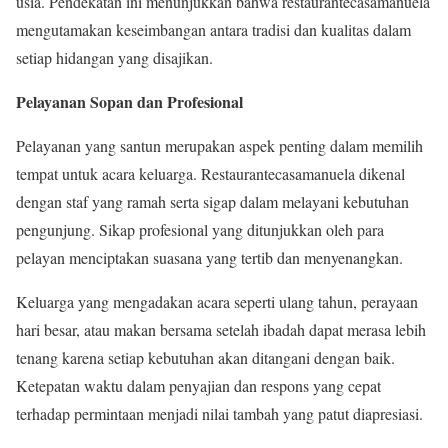
usia. Pendekatan ini menunjukkan bahwa restaurantecasamanuela
mengutamakan keseimbangan antara tradisi dan kualitas dalam
setiap hidangan yang disajikan.
Pelayanan Sopan dan Profesional
Pelayanan yang santun merupakan aspek penting dalam memilih
tempat untuk acara keluarga. Restaurantecasamanuela dikenal
dengan staf yang ramah serta sigap dalam melayani kebutuhan
pengunjung. Sikap profesional yang ditunjukkan oleh para
pelayan menciptakan suasana yang tertib dan menyenangkan.
Keluarga yang mengadakan acara seperti ulang tahun, perayaan
hari besar, atau makan bersama setelah ibadah dapat merasa lebih
tenang karena setiap kebutuhan akan ditangani dengan baik.
Ketepatan waktu dalam penyajian dan respons yang cepat
terhadap permintaan menjadi nilai tambah yang patut diapresiasi.