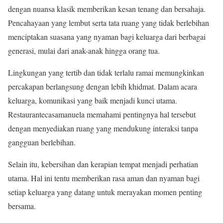
dengan nuansa klasik memberikan kesan tenang dan bersahaja.
Pencahayaan yang lembut serta tata ruang yang tidak berlebihan
menciptakan suasana yang nyaman bagi keluarga dari berbagai
generasi, mulai dari anak-anak hingga orang tua.
Lingkungan yang tertib dan tidak terlalu ramai memungkinkan
percakapan berlangsung dengan lebih khidmat. Dalam acara
keluarga, komunikasi yang baik menjadi kunci utama.
Restaurantecasamanuela memahami pentingnya hal tersebut
dengan menyediakan ruang yang mendukung interaksi tanpa
gangguan berlebihan.
Selain itu, kebersihan dan kerapian tempat menjadi perhatian
utama. Hal ini tentu memberikan rasa aman dan nyaman bagi
setiap keluarga yang datang untuk merayakan momen penting
bersama.