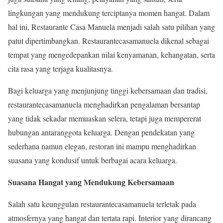
lingkungan yang mendukung terciptanya momen hangat. Dalam
hal ini, Restaurante Casa Manuela menjadi salah satu pilihan yang
patut dipertimbangkan. Restaurantecasamanuela dikenal sebagai
tempat yang mengedepankan nilai kenyamanan, kehangatan, serta
cita rasa yang terjaga kualitasnya.
Bagi keluarga yang menjunjung tinggi kebersamaan dan tradisi,
restaurantecasamanuela menghadirkan pengalaman bersantap
yang tidak sekadar memuaskan selera, tetapi juga mempererat
hubungan antaranggota keluarga. Dengan pendekatan yang
sederhana namun elegan, restoran ini mampu menghadirkan
suasana yang kondusif untuk berbagai acara keluarga.
Suasana Hangat yang Mendukung Kebersamaan
Salah satu keunggulan restaurantecasamanuela terletak pada
atmosfernya yang hangat dan tertata rapi. Interior yang dirancang