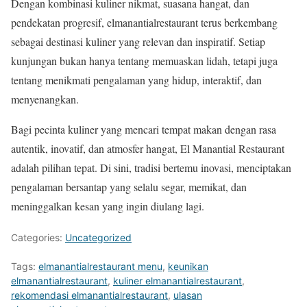
Dengan kombinasi kuliner nikmat, suasana hangat, dan
pendekatan progresif, elmanantialrestaurant terus berkembang
sebagai destinasi kuliner yang relevan dan inspiratif. Setiap
kunjungan bukan hanya tentang memuaskan lidah, tetapi juga
tentang menikmati pengalaman yang hidup, interaktif, dan
menyenangkan.
Bagi pecinta kuliner yang mencari tempat makan dengan rasa
autentik, inovatif, dan atmosfer hangat, El Manantial Restaurant
adalah pilihan tepat. Di sini, tradisi bertemu inovasi, menciptakan
pengalaman bersantap yang selalu segar, memikat, dan
meninggalkan kesan yang ingin diulang lagi.
Categories:
Uncategorized
Tags:
elmanantialrestaurant menu
,
keunikan
elmanantialrestaurant
,
kuliner elmanantialrestaurant
,
rekomendasi elmanantialrestaurant
,
ulasan